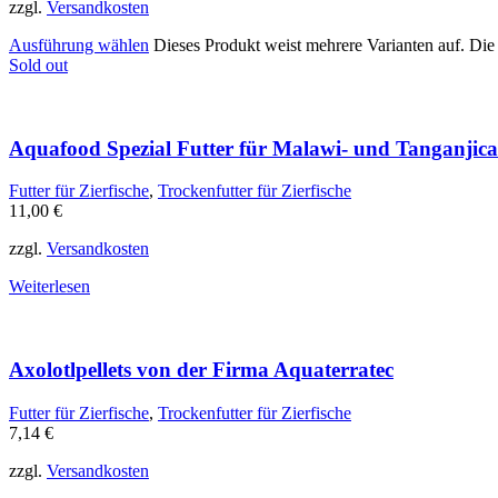
zzgl.
Versandkosten
Ausführung wählen
Dieses Produkt weist mehrere Varianten auf. Di
Sold out
Aquafood Spezial Futter für Malawi- und Tanganjic
Futter für Zierfische
,
Trockenfutter für Zierfische
11,00
€
zzgl.
Versandkosten
Weiterlesen
Axolotlpellets von der Firma Aquaterratec
Futter für Zierfische
,
Trockenfutter für Zierfische
7,14
€
zzgl.
Versandkosten