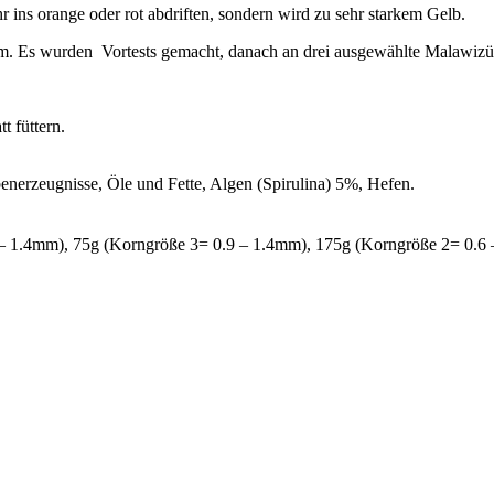
 ins orange oder rot abdriften, sondern wird zu sehr starkem Gelb.
um. Es wurden Vortests gemacht, danach an drei ausgewählte Malawizüc
t füttern.
enerzeugnisse, Öle und Fette, Algen (Spirulina) 5%, Hefen.
 – 1.4mm)
,
75g (Korngröße 3= 0.9 – 1.4mm)
,
175g (Korngröße 2= 0.6