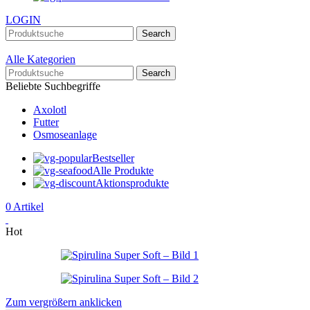
LOGIN
Search
Alle Kategorien
Search
Beliebte Suchbegriffe
Axolotl
Futter
Osmoseanlage
Bestseller
Alle Produkte
Aktionsprodukte
0
Artikel
Hot
Zum vergrößern anklicken