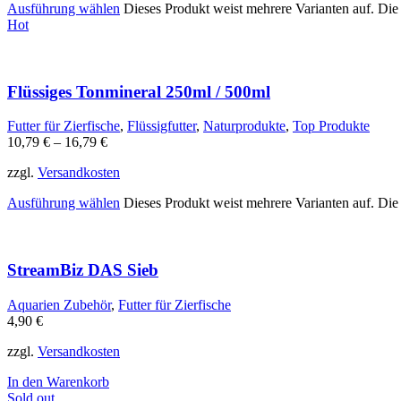
Ausführung wählen
Dieses Produkt weist mehrere Varianten auf. Di
Hot
Flüssiges Tonmineral 250ml / 500ml
Futter für Zierfische
,
Flüssigfutter
,
Naturprodukte
,
Top Produkte
10,79
€
–
16,79
€
zzgl.
Versandkosten
Ausführung wählen
Dieses Produkt weist mehrere Varianten auf. Di
StreamBiz DAS Sieb
Aquarien Zubehör
,
Futter für Zierfische
4,90
€
zzgl.
Versandkosten
In den Warenkorb
Sold out