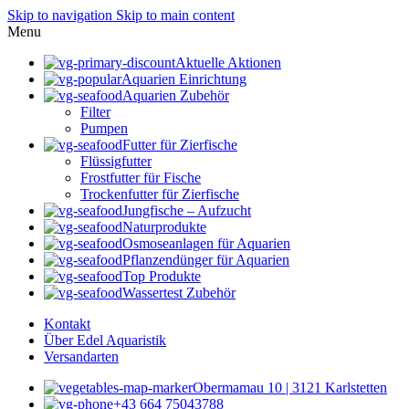
Skip to navigation
Skip to main content
Menu
Aktuelle Aktionen
Aquarien Einrichtung
Aquarien Zubehör
Filter
Pumpen
Futter für Zierfische
Flüssigfutter
Frostfutter für Fische
Trockenfutter für Zierfische
Jungfische – Aufzucht
Naturprodukte
Osmoseanlagen für Aquarien
Pflanzendünger für Aquarien
Top Produkte
Wassertest Zubehör
Kontakt
Über Edel Aquaristik
Versandarten
Obermamau 10 | 3121 Karlstetten
+43 664 75043788