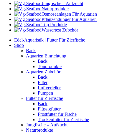
Jungfische – Aufzucht
Naturprodukte
Osmoseanlagen Für Aquarien
Pflanzendünger Für Aquarien
Top Produkte
Wassertest Zubehör
Edel-Aquaristik | Futter Für Zierfische
Shop
Back
Aquarien Einrichtung
Back
Tonprodukte
Aquarien Zubehör
Back
Filter
Luftverteiler
Pumpen
Futter für Zierfische
Back
Flüssigfutter
Frostfutter für Fische
Trockenfutter für Zierfische
Jungfische – Aufzucht
Naturprodukte