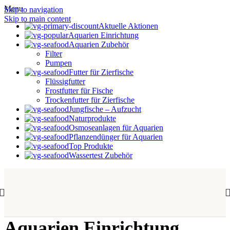
Menu
Skip to navigation
Skip to main content
Aktuelle Aktionen
Aquarien Einrichtung
Aquarien Zubehör
Filter
Pumpen
Futter für Zierfische
Flüssigfutter
Frostfutter für Fische
Trockenfutter für Zierfische
Jungfische – Aufzucht
Naturprodukte
Osmoseanlagen für Aquarien
Pflanzendünger für Aquarien
Top Produkte
Wassertest Zubehör
Aquarien Einrichtung