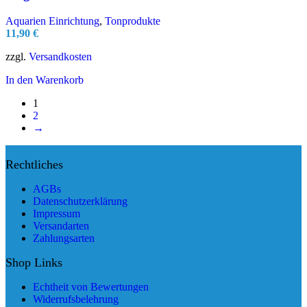
Aquarien Einrichtung
,
Tonprodukte
11,90
€
zzgl.
Versandkosten
In den Warenkorb
1
2
→
Rechtliches
AGBs
Datenschutzerklärung
Impressum
Versandarten
Zahlungsarten
Shop Links
Echtheit von Bewertungen
Widerrufsbelehrung