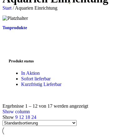
Start
/
Aquarien Einrichtung
Tonprodukte
Produkt status
In Aktion
Sofort lieferbar
Kurzfristig Lieferbar
Ergebnisse 1 – 12 von 17 werden angezeigt
Show column
Show
9
12
18
24