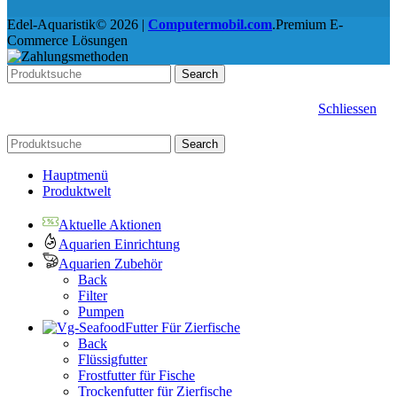
Edel-Aquaristik© 2026 |
Computermobil.com
.Premium E-
Commerce Lösungen
Search
Schliessen
Search
Hauptmenü
Produktwelt
Aktuelle Aktionen
Aquarien Einrichtung
Aquarien Zubehör
Back
Filter
Pumpen
Futter Für Zierfische
Back
Flüssigfutter
Frostfutter für Fische
Trockenfutter für Zierfische