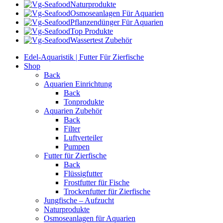
Naturprodukte
Osmoseanlagen Für Aquarien
Pflanzendünger Für Aquarien
Top Produkte
Wassertest Zubehör
Edel-Aquaristik | Futter Für Zierfische
Shop
Back
Aquarien Einrichtung
Back
Tonprodukte
Aquarien Zubehör
Back
Filter
Luftverteiler
Pumpen
Futter für Zierfische
Back
Flüssigfutter
Frostfutter für Fische
Trockenfutter für Zierfische
Jungfische – Aufzucht
Naturprodukte
Osmoseanlagen für Aquarien