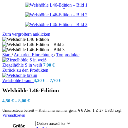
Zum vergrößern anklicken
Start
/
Aquarien Einrichtung
/
Tonprodukte
Ziegelhöhle S in weiß
7,90
€
Zurück zu den Produkten
Welshöhle braun
4,20
€
–
7,70
€
Welshöhle L46-Edition
4,50
€
–
8,00
€
Umsatzsteuerbefreit – Kleinunternehmer gem. § 6 Abs. 1 Z 27 UStG
zzgl.
Versandkosten
Größe