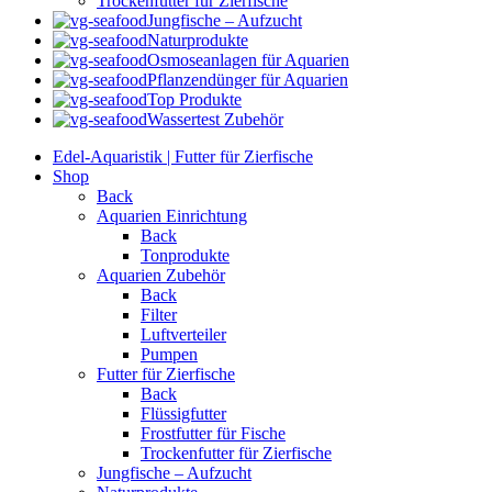
Trockenfutter für Zierfische
Jungfische – Aufzucht
Naturprodukte
Osmoseanlagen für Aquarien
Pflanzendünger für Aquarien
Top Produkte
Wassertest Zubehör
Edel-Aquaristik | Futter für Zierfische
Shop
Back
Aquarien Einrichtung
Back
Tonprodukte
Aquarien Zubehör
Back
Filter
Luftverteiler
Pumpen
Futter für Zierfische
Back
Flüssigfutter
Frostfutter für Fische
Trockenfutter für Zierfische
Jungfische – Aufzucht