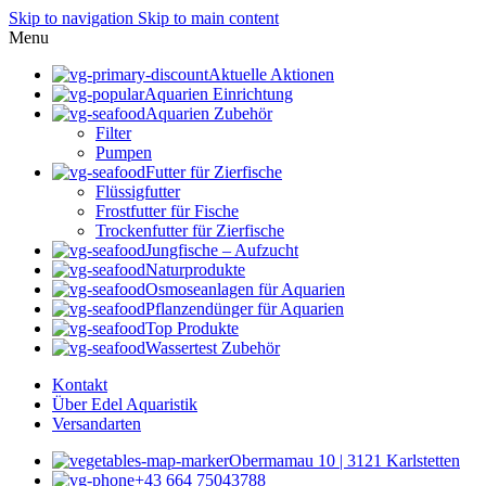
Skip to navigation
Skip to main content
Menu
Aktuelle Aktionen
Aquarien Einrichtung
Aquarien Zubehör
Filter
Pumpen
Futter für Zierfische
Flüssigfutter
Frostfutter für Fische
Trockenfutter für Zierfische
Jungfische – Aufzucht
Naturprodukte
Osmoseanlagen für Aquarien
Pflanzendünger für Aquarien
Top Produkte
Wassertest Zubehör
Kontakt
Über Edel Aquaristik
Versandarten
Obermamau 10 | 3121 Karlstetten
+43 664 75043788