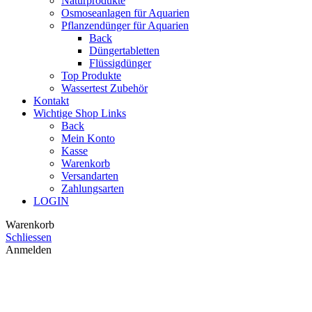
Naturprodukte
Osmoseanlagen für Aquarien
Pflanzendünger für Aquarien
Back
Düngertabletten
Flüssigdünger
Top Produkte
Wassertest Zubehör
Kontakt
Wichtige Shop Links
Back
Mein Konto
Kasse
Warenkorb
Versandarten
Zahlungsarten
LOGIN
Warenkorb
Schliessen
Anmelden
Schliessen
Noch nicht registriert?
Account erstellen