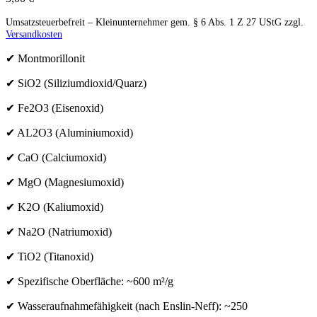
Umsatzsteuerbefreit – Kleinunternehmer gem. § 6 Abs. 1 Z 27 UStG
zzgl.
Versandkosten
✔ Montmorillonit
✔ SiO2 (Siliziumdioxid/Quarz)
✔ Fe2O3 (Eisenoxid)
✔ AL2O3 (Aluminiumoxid)
✔ CaO (Calciumoxid)
✔ MgO (Magnesiumoxid)
✔ K2O (Kaliumoxid)
✔ Na2O (Natriumoxid)
✔ TiO2 (Titanoxid)
✔ Spezifische Oberfläche: ~600 m²/g
✔ Wasseraufnahmefähigkeit (nach Enslin-Neff): ~250