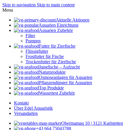
Skip to navigation
Skip to main content
Menu
Aktuelle Aktionen
Aquarien Einrichtung
Aquarien Zubehör
Filter
Pumpen
Futter für Zierfische
Flüssigfutter
Frostfutter für Fische
Trockenfutter für Zierfische
Jungfische – Aufzucht
Naturprodukte
Osmoseanlagen für Aquarien
Pflanzendünger für Aquarien
Top Produkte
Wassertest Zubehör
Kontakt
Über Edel Aquaristik
Versandarten
Obermamau 10 | 3121 Karlstetten
+43 664 75043788