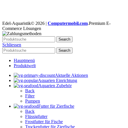
Folge uns auf:
Edel-Aquaristik© 2026 |
Computermobil.com
.Premium E-
Commerce Lösungen
Search
Schliessen
Search
Hauptmenü
Produktwelt
Aktuelle Aktionen
Aquarien Einrichtung
Aquarien Zubehör
Back
Filter
Pumpen
Futter für Zierfische
Back
Flüssigfutter
Frostfutter für Fische
Trockenfutter für Zierfische