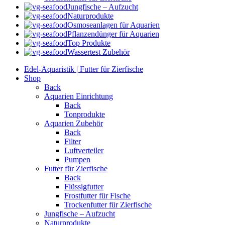
Jungfische – Aufzucht
Naturprodukte
Osmoseanlagen für Aquarien
Pflanzendünger für Aquarien
Top Produkte
Wassertest Zubehör
Edel-Aquaristik | Futter für Zierfische
Shop
Back
Aquarien Einrichtung
Back
Tonprodukte
Aquarien Zubehör
Back
Filter
Luftverteiler
Pumpen
Futter für Zierfische
Back
Flüssigfutter
Frostfutter für Fische
Trockenfutter für Zierfische
Jungfische – Aufzucht
Naturprodukte