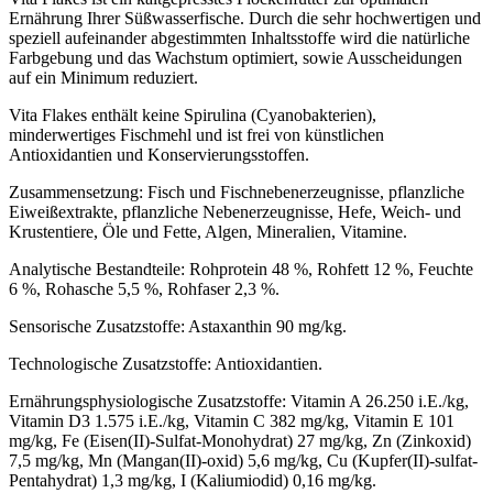
Ernährung Ihrer Süßwasserfische. Durch die sehr hochwertigen und
speziell aufeinander abgestimmten Inhaltsstoffe wird die natürliche
Farbgebung und das Wachstum optimiert, sowie Ausscheidungen
auf ein Minimum reduziert.
Vita Flakes enthält keine Spirulina (Cyanobakterien),
minderwertiges Fischmehl und ist frei von künstlichen
Antioxidantien und Konservierungsstoffen.
Zusammensetzung: Fisch und Fischnebenerzeugnisse, pflanzliche
Eiweißextrakte, pflanzliche Nebenerzeugnisse, Hefe, Weich- und
Krustentiere, Öle und Fette, Algen, Mineralien, Vitamine.
Analytische Bestandteile: Rohprotein 48 %, Rohfett 12 %, Feuchte
6 %, Rohasche 5,5 %, Rohfaser 2,3 %.
Sensorische Zusatzstoffe: Astaxanthin 90 mg/kg.
Technologische Zusatzstoffe: Antioxidantien.
Ernährungsphysiologische Zusatzstoffe: Vitamin A 26.250 i.E./kg,
Vitamin D3 1.575 i.E./kg, Vitamin C 382 mg/kg, Vitamin E 101
mg/kg, Fe (Eisen(II)-Sulfat-Monohydrat) 27 mg/kg, Zn (Zinkoxid)
7,5 mg/kg, Mn (Mangan(II)-oxid) 5,6 mg/kg, Cu (Kupfer(II)-sulfat-
Pentahydrat) 1,3 mg/kg, I (Kaliumiodid) 0,16 mg/kg.