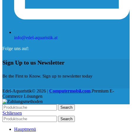
info@edel-aquaristik.at
Folge uns auf:
Sign Up to us Newsletter
Be the First to Know. Sign up to newsletter today
Edel-Aquaristik© 2026 |
Computermobil.com
.Premium E-
Commerce Lösungen
Search
Schliessen
Search
Hauptmenü