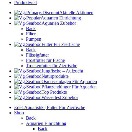
Produktwelt
Aktuelle Aktionen
Aquarien Einrichtung
Aquarien Zubehör
Back
Filter
Pumpen
Futter Für Zierfische
Back
Flüssigfutter
Frostfutter für Fische
Trockenfutter für Zierfische
Jungfische – Aufzucht
Naturprodukte
Osmoseanlagen Für Aquarien
Pflanzendünger Für Aquarien
Top Produkte
Wassertest Zubehör
Edel-Aquaristik | Futter Für Zierfische
Shop
Back
Aquarien Einrichtung
Back