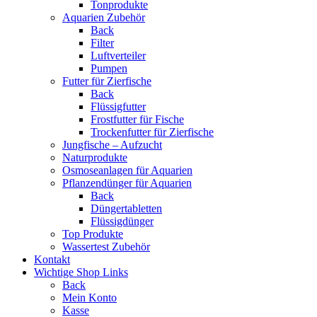
Tonprodukte
Aquarien Zubehör
Back
Filter
Luftverteiler
Pumpen
Futter für Zierfische
Back
Flüssigfutter
Frostfutter für Fische
Trockenfutter für Zierfische
Jungfische – Aufzucht
Naturprodukte
Osmoseanlagen für Aquarien
Pflanzendünger für Aquarien
Back
Düngertabletten
Flüssigdünger
Top Produkte
Wassertest Zubehör
Kontakt
Wichtige Shop Links
Back
Mein Konto
Kasse