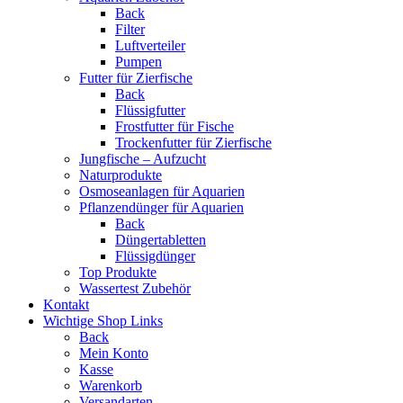
Back
Filter
Luftverteiler
Pumpen
Futter für Zierfische
Back
Flüssigfutter
Frostfutter für Fische
Trockenfutter für Zierfische
Jungfische – Aufzucht
Naturprodukte
Osmoseanlagen für Aquarien
Pflanzendünger für Aquarien
Back
Düngertabletten
Flüssigdünger
Top Produkte
Wassertest Zubehör
Kontakt
Wichtige Shop Links
Back
Mein Konto
Kasse
Warenkorb
Versandarten