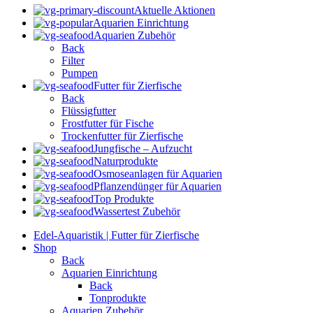
Aktuelle Aktionen
Aquarien Einrichtung
Aquarien Zubehör
Back
Filter
Pumpen
Futter für Zierfische
Back
Flüssigfutter
Frostfutter für Fische
Trockenfutter für Zierfische
Jungfische – Aufzucht
Naturprodukte
Osmoseanlagen für Aquarien
Pflanzendünger für Aquarien
Top Produkte
Wassertest Zubehör
Edel-Aquaristik | Futter für Zierfische
Shop
Back
Aquarien Einrichtung
Back
Tonprodukte
Aquarien Zubehör