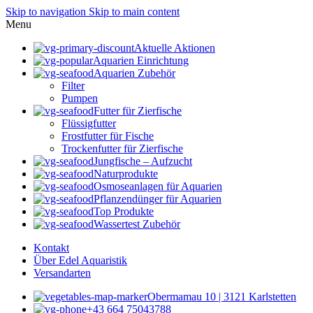
Skip to navigation
Skip to main content
Menu
Aktuelle Aktionen
Aquarien Einrichtung
Aquarien Zubehör
Filter
Pumpen
Futter für Zierfische
Flüssigfutter
Frostfutter für Fische
Trockenfutter für Zierfische
Jungfische – Aufzucht
Naturprodukte
Osmoseanlagen für Aquarien
Pflanzendünger für Aquarien
Top Produkte
Wassertest Zubehör
Kontakt
Über Edel Aquaristik
Versandarten
Obermamau 10 | 3121 Karlstetten
+43 664 75043788