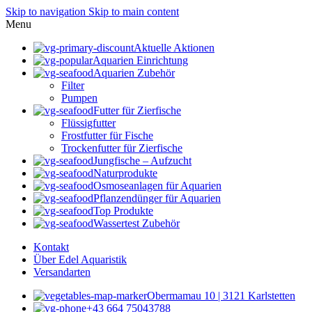
Skip to navigation
Skip to main content
Menu
Aktuelle Aktionen
Aquarien Einrichtung
Aquarien Zubehör
Filter
Pumpen
Futter für Zierfische
Flüssigfutter
Frostfutter für Fische
Trockenfutter für Zierfische
Jungfische – Aufzucht
Naturprodukte
Osmoseanlagen für Aquarien
Pflanzendünger für Aquarien
Top Produkte
Wassertest Zubehör
Kontakt
Über Edel Aquaristik
Versandarten
Obermamau 10 | 3121 Karlstetten
+43 664 75043788