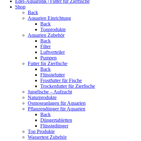
Edel-Aquaristik | Futter für Zierfische
Shop
Back
Aquarien Einrichtung
Back
Tonprodukte
Aquarien Zubehör
Back
Filter
Luftverteiler
Pumpen
Futter für Zierfische
Back
Flüssigfutter
Frostfutter für Fische
Trockenfutter für Zierfische
Jungfische – Aufzucht
Naturprodukte
Osmoseanlagen für Aquarien
Pflanzendünger für Aquarien
Back
Düngertabletten
Flüssigdünger
Top Produkte
Wassertest Zubehör