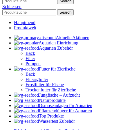
Search
Schliessen
Search
Hauptmenü
Produktwelt
Aktuelle Aktionen
Aquarien Einrichtung
Aquarien Zubehör
Back
Filter
Pumpen
Futter für Zierfische
Back
Flüssigfutter
Frostfutter für Fische
Trockenfutter für Zierfische
Jungfische – Aufzucht
Naturprodukte
Osmoseanlagen für Aquarien
Pflanzendünger für Aquarien
Top Produkte
Wassertest Zubehör