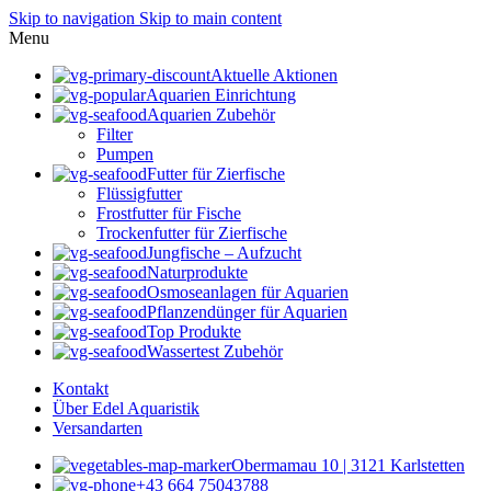
Skip to navigation
Skip to main content
Menu
Aktuelle Aktionen
Aquarien Einrichtung
Aquarien Zubehör
Filter
Pumpen
Futter für Zierfische
Flüssigfutter
Frostfutter für Fische
Trockenfutter für Zierfische
Jungfische – Aufzucht
Naturprodukte
Osmoseanlagen für Aquarien
Pflanzendünger für Aquarien
Top Produkte
Wassertest Zubehör
Kontakt
Über Edel Aquaristik
Versandarten
Obermamau 10 | 3121 Karlstetten
+43 664 75043788