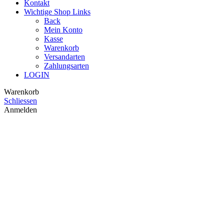
Kontakt
Wichtige Shop Links
Back
Mein Konto
Kasse
Warenkorb
Versandarten
Zahlungsarten
LOGIN
Warenkorb
Schliessen
Anmelden
Schliessen
Noch nicht registriert?
Account erstellen
Ersatzsaugnapf für Ziss Aqua Produkte
2,00
€
Vorrätig