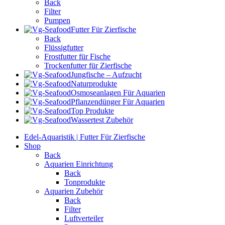
Back
Filter
Pumpen
Futter Für Zierfische
Back
Flüssigfutter
Frostfutter für Fische
Trockenfutter für Zierfische
Jungfische – Aufzucht
Naturprodukte
Osmoseanlagen Für Aquarien
Pflanzendünger Für Aquarien
Top Produkte
Wassertest Zubehör
Edel-Aquaristik | Futter Für Zierfische
Shop
Back
Aquarien Einrichtung
Back
Tonprodukte
Aquarien Zubehör
Back
Filter
Luftverteiler