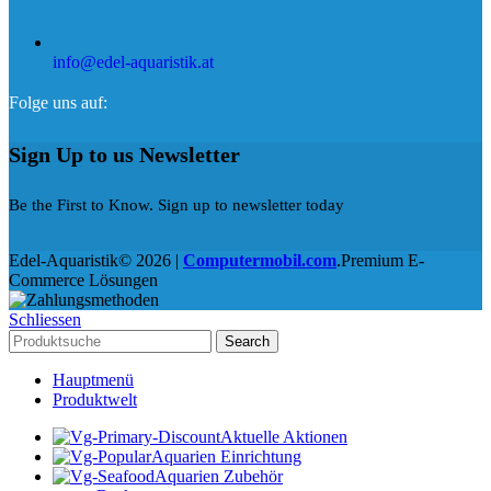
info@edel-aquaristik.at
Folge uns auf:
Sign Up to us Newsletter
Be the First to Know. Sign up to newsletter today
Edel-Aquaristik© 2026 |
Computermobil.com
.Premium E-
Commerce Lösungen
Schliessen
Search
Hauptmenü
Produktwelt
Aktuelle Aktionen
Aquarien Einrichtung
Aquarien Zubehör