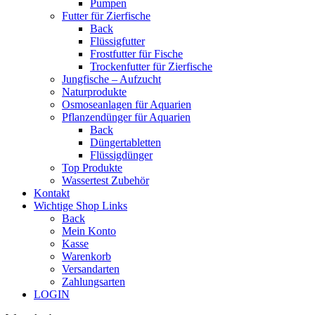
Pumpen
Futter für Zierfische
Back
Flüssigfutter
Frostfutter für Fische
Trockenfutter für Zierfische
Jungfische – Aufzucht
Naturprodukte
Osmoseanlagen für Aquarien
Pflanzendünger für Aquarien
Back
Düngertabletten
Flüssigdünger
Top Produkte
Wassertest Zubehör
Kontakt
Wichtige Shop Links
Back
Mein Konto
Kasse
Warenkorb
Versandarten
Zahlungsarten
LOGIN