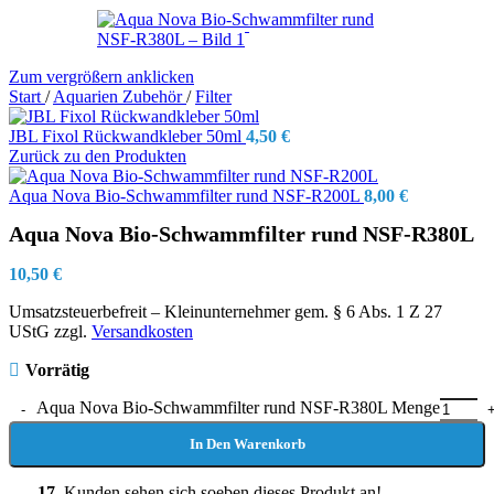
Zum vergrößern anklicken
Start
/
Aquarien Zubehör
/
Filter
JBL Fixol Rückwandkleber 50ml
4,50
€
Zurück zu den Produkten
Aqua Nova Bio-Schwammfilter rund NSF-R200L
8,00
€
Aqua Nova Bio-Schwammfilter rund NSF-R380L
10,50
€
Umsatzsteuerbefreit – Kleinunternehmer gem. § 6 Abs. 1 Z 27
UStG
zzgl.
Versandkosten
Vorrätig
Aqua Nova Bio-Schwammfilter rund NSF-R380L Menge
In Den Warenkorb
17
Kunden sehen sich soeben dieses Produkt an!