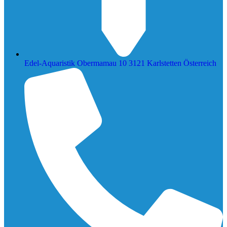
Edel-Aquaristik Obermamau 10 3121 Karlstetten Österreich